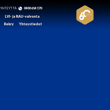
 YHTEYTTÄ
0400 614 170
LVI- ja RAU-valvonta
Rekry
Yhteystiedot