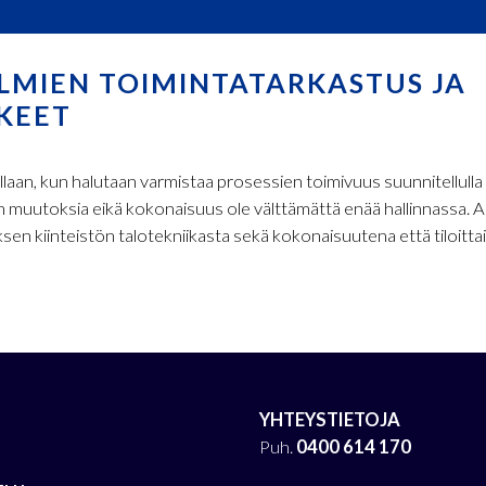
ELMIEN TOIMINTATARKASTUS JA
KEET
llaan, kun halutaan varmistaa prosessien toimivuus suunnitellulla
aan muutoksia eikä kokonaisuus ole välttämättä enää hallinnassa.
n kiinteistön talotekniikasta sekä kokonaisuutena että tiloittai
YHTEYSTIETOJA
Puh.
0400 614 170