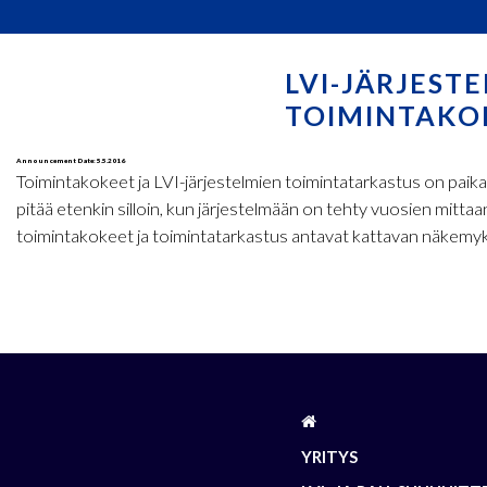
LVI-JÄRJEST
TOIMINTAKO
Announcement Date: 5.5.2016
Toimintakokeet ja LVI-järjestelmien toimintatarkastus on paika
pitää etenkin silloin, kun järjestelmään on tehty vuosien mitt
toimintakokeet ja toimintatarkastus antavat kattavan näkemykse
YRITYS