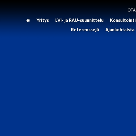
OTA
Yritys
LVI- ja RAU-suunnittelu
Konsultointi
Referenssejä
Ajankohtaista