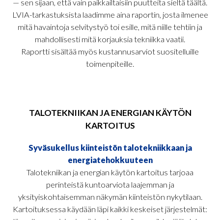
— sen sijaan, että vain paikkailtaisiin puutteita sieltä täältä.
LVIA-tarkastuksista laadimme aina raportin, josta ilmenee
mitä havaintoja selvitystyö toi esille, mitä niille tehtiin ja
mahdollisesti mitä korjauksia tekniikka vaatii.
Raportti sisältää myös kustannusarviot suositelluille
toimenpiteille.
TALOTEKNIIKAN JA ENERGIAN KÄYTÖN
KARTOITUS
Syväsukellus kiinteistön talotekniikkaan ja
energiatehokkuuteen
Talotekniikan ja energian käytön kartoitus tarjoaa
perinteistä kuntoarviota laajemman ja
yksityiskohtaisemman näkymän kiinteistön nykytilaan.
Kartoituksessa käydään läpi kaikki keskeiset järjestelmät: