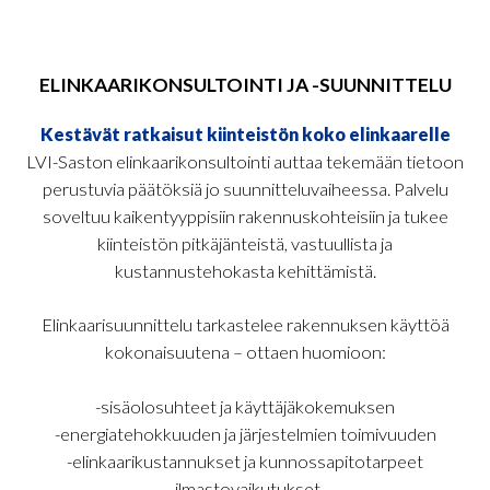
ELINKAARIKONSULTOINTI JA -SUUNNITTELU
Kestävät ratkaisut kiinteistön koko elinkaarelle
LVI-Saston elinkaarikonsultointi auttaa tekemään tietoon
perustuvia päätöksiä jo suunnitteluvaiheessa. Palvelu
soveltuu kaikentyyppisiin rakennuskohteisiin ja tukee
kiinteistön pitkäjänteistä, vastuullista ja
kustannustehokasta kehittämistä.
Elinkaarisuunnittelu tarkastelee rakennuksen käyttöä
kokonaisuutena – ottaen huomioon:
-sisäolosuhteet ja käyttäjäkokemuksen
-energiatehokkuuden ja järjestelmien toimivuuden
-elinkaarikustannukset ja kunnossapitotarpeet
-ilmastovaikutukset