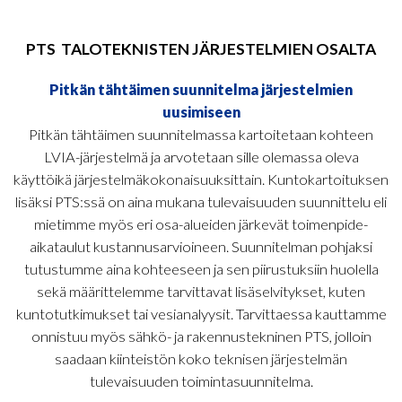
PTS
TALOTEKNISTEN
JÄRJESTELMIEN OSALTA
Pitkän tähtäimen suunnitelma järjestelmien
uusimiseen
Pitkän tähtäimen suunnitelmassa kartoitetaan kohteen
LVIA-järjestelmä ja arvotetaan sille olemassa oleva
käyttöikä järjestelmäkokonaisuuksittain. Kuntokartoituksen
lisäksi PTS:ssä on aina mukana tulevaisuuden suunnittelu eli
mietimme myös eri osa-alueiden järkevät toimenpide-
aikataulut kustannusarvioineen. Suunnitelman pohjaksi
tutustumme aina kohteeseen ja sen piirustuksiin huolella
sekä määrittelemme tarvittavat lisäselvitykset, kuten
kuntotutkimukset tai vesianalyysit. Tarvittaessa kauttamme
onnistuu myös sähkö- ja rakennustekninen PTS, jolloin
saadaan kiinteistön koko teknisen järjestelmän
tulevaisuuden toimintasuunnitelma.