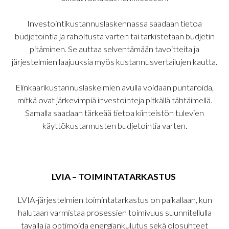
Investointikustannuslaskennassa saadaan tietoa
budjetointia ja rahoitusta varten tai tarkistetaan budjetin
pitäminen. Se auttaa selventämään tavoitteita ja
järjestelmien laajuuksia myös kustannusvertailujen kautta.
Elinkaarikustannuslaskelmien avulla voidaan puntaroida,
mitkä ovat järkevimpiä investointeja pitkällä tähtäimellä.
Samalla saadaan tärkeää tietoa kiinteistön tulevien
käyttökustannusten budjetointia varten.
LVIA – TOIMINTATARKASTUS
LVIA-järjestelmien toimintatarkastus on paikallaan, kun
halutaan varmistaa prosessien toimivuus suunnitellulla
tavalla ja optimoida energiankulutus sekä olosuhteet