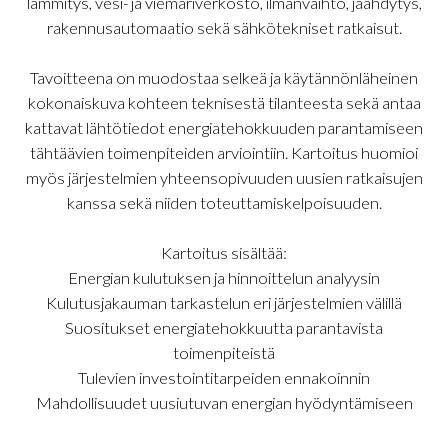
lämmitys, vesi- ja viemäriverkosto, ilmanvaihto, jäähdytys,
rakennusautomaatio sekä sähkötekniset ratkaisut.
Tavoitteena on muodostaa selkeä ja käytännönläheinen
kokonaiskuva kohteen teknisestä tilanteesta sekä antaa
kattavat lähtötiedot energiatehokkuuden parantamiseen
tähtäävien toimenpiteiden arviointiin. Kartoitus huomioi
myös järjestelmien yhteensopivuuden uusien ratkaisujen
kanssa sekä niiden toteuttamiskelpoisuuden.
Kartoitus sisältää:
Energian kulutuksen ja hinnoittelun analyysin
Kulutusjakauman tarkastelun eri järjestelmien välillä
Suositukset energiatehokkuutta parantavista
toimenpiteistä
Tulevien investointitarpeiden ennakoinnin
Mahdollisuudet uusiutuvan energian hyödyntämiseen