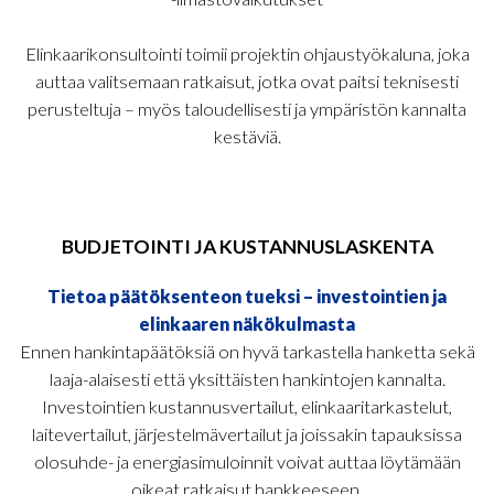
Elinkaarikonsultointi toimii projektin ohjaustyökaluna, joka
auttaa valitsemaan ratkaisut, jotka ovat paitsi teknisesti
perusteltuja – myös taloudellisesti ja ympäristön kannalta
kestäviä.
BUDJETOINTI JA KUSTANNUSLASKENTA
Tietoa päätöksenteon tueksi – investointien ja
elinkaaren näkökulmasta
Ennen hankintapäätöksiä on hyvä tarkastella hanketta sekä
laaja-alaisesti että yksittäisten hankintojen kannalta.
Investointien kustannusvertailut, elinkaaritarkastelut,
laitevertailut, järjestelmävertailut ja joissakin tapauksissa
olosuhde- ja energiasimuloinnit voivat auttaa löytämään
oikeat ratkaisut hankkeeseen.