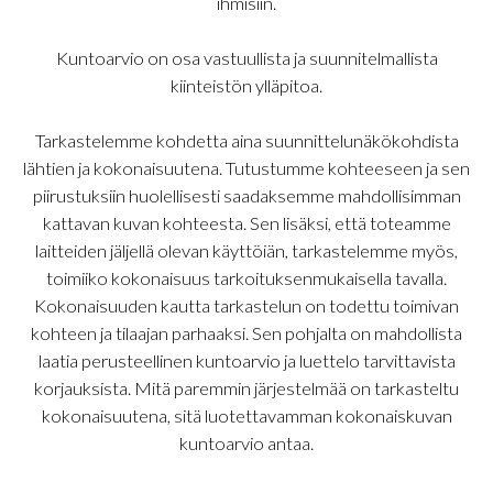
ihmisiin.
Kuntoarvio on osa vastuullista ja suunnitelmallista
kiinteistön ylläpitoa.
Tarkastelemme kohdetta aina suunnittelunäkökohdista
lähtien ja kokonaisuutena. Tutustumme kohteeseen ja sen
piirustuksiin huolellisesti saadaksemme mahdollisimman
kattavan kuvan kohteesta. Sen lisäksi, että toteamme
laitteiden jäljellä olevan käyttöiän, tarkastelemme myös,
toimiiko kokonaisuus tarkoituksenmukaisella tavalla.
Kokonaisuuden kautta tarkastelun on todettu toimivan
kohteen ja tilaajan parhaaksi. Sen pohjalta on mahdollista
laatia perusteellinen kuntoarvio ja luettelo tarvittavista
korjauksista. Mitä paremmin järjestelmää on tarkasteltu
kokonaisuutena, sitä luotettavamman kokonaiskuvan
kuntoarvio antaa.