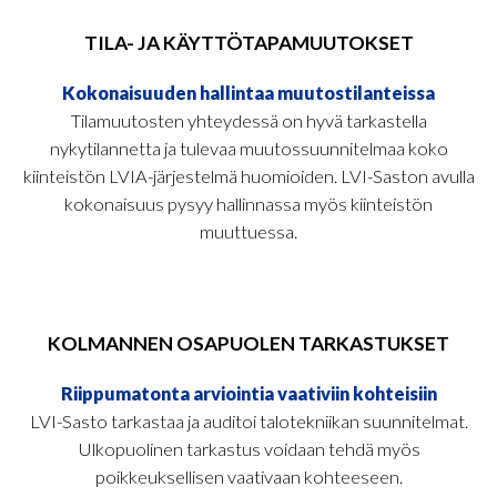
TILA- JA KÄYTTÖTAPAMUUTOKSET
Kokonaisuuden hallintaa muutostilanteissa
Tilamuutosten yhteydessä on hyvä tarkastella
nykytilannetta ja tulevaa muutossuunnitelmaa koko
kiinteistön LVIA-järjestelmä huomioiden. LVI-Saston avulla
kokonaisuus pysyy hallinnassa myös kiinteistön
muuttuessa.
KOLMANNEN OSAPUOLEN TARKASTUKSET
Riippumatonta arviointia vaativiin kohteisiin
LVI-Sasto tarkastaa ja auditoi talotekniikan suunnitelmat.
Ulkopuolinen tarkastus voidaan tehdä myös
poikkeuksellisen vaativaan kohteeseen.