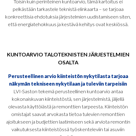
Toisin kuin perinteinen kuntoarvio, tämä kartoitus ei
pelkästään tarkastele teknistä elinkaarta – se tarjoaa
konkreettisia ehdotuksia järjestelmien uudistamiseen siten,
että energiatehokkuus ja kestävä kehitys ovat keskiössä.
KUNTOARVIO TALOTEKNISTEN JÄRJESTELMIEN
OSALTA
Perusteellinen arvio kiinteistön nykytilasta tarjoaa
näkymän tekniseen nykytilaan ja tuleviin tarpeisiin
LVI-Saston tekemä perusteellinen kuntoarvio antaa
kokonaiskuvan kiinteistöstä, sen järjestelmistä, jäljellä
olevasta käyttöiästä ja remonttien tarpeesta. Kiinteistön
omistajat saavat arvokasta tietoa tulevien remonttien
ajoitukseen ja budjettien laatimiseen sekä arviota remontin
vaikutuksesta kiinteistössä työskenteleviin tai asuviin