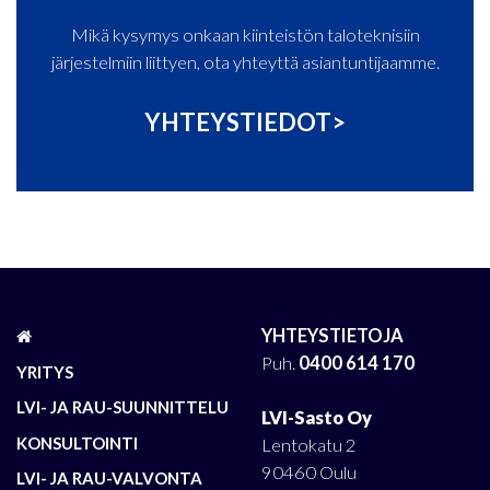
Mikä kysymys onkaan kiinteistön taloteknisiin
järjestelmiin liittyen, ota yhteyttä asiantuntijaamme.
YHTEYSTIEDOT>
YHTEYSTIETOJA
Puh.
0400 614 170
YRITYS
LVI- JA RAU-SUUNNITTELU
LVI-Sasto Oy
KONSULTOINTI
Lentokatu 2
90460 Oulu
LVI- JA RAU-VALVONTA