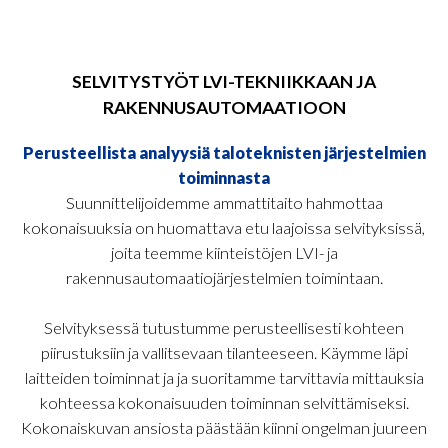
SELVITYSTYÖT LVI-TEKNIIKKAAN JA
RAKENNUSAUTOMAATIOON
Perusteellista analyysiä taloteknisten järjestelmien
toiminnasta
Suunnittelijoidemme ammattitaito hahmottaa
kokonaisuuksia on huomattava etu laajoissa selvityksissä,
joita teemme kiinteistöjen LVI- ja
rakennusautomaatiojärjestelmien toimintaan.
Selvityksessä tutustumme perusteellisesti kohteen
piirustuksiin ja vallitsevaan tilanteeseen. Käymme läpi
laitteiden toiminnat ja ja suoritamme tarvittavia mittauksia
kohteessa kokonaisuuden toiminnan selvittämiseksi.
Kokonaiskuvan ansiosta päästään kiinni ongelman juureen