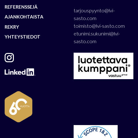
REFERENSSEJÄ
tarjouspyynto@lvi-
AJANKOHTAISTA
sasto.com
toimisto@lvi-sasto.com
REKRY
etunimi.sukunimi@lvi-
YHTEYSTIEDOT
sasto.com