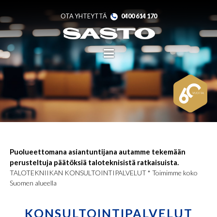
Skip
to
content
OTA YHTEYTTÄ
0400 614 170
Puolueettomana asiantuntijana autamme tekemään
perusteltuja päätöksiä taloteknisistä ratkaisuista.
TALOTEKNIIKAN KONSULTOINTIPALVELUT * Toimimme koko
Suomen alueella
KONSULTOINTIPALVELUT