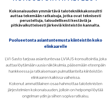
Kokonaisuuden ymmärtävä talotekniikkakonsultti
auttaa tekemään ratkaisuja, jotka ovat teknisesti
perusteltuja, taloudellisesti kestäviä ja
pitkävaikutteisesti järkeviä kiinteistön kannalta.
Puolueetonta asiantuntemusta kiinteistön koko
elinkaarelle
LVI-Sasto tarjoaa asiantuntevaa LVIAJS-konsultointia, joka
auttaa löytämään uusia näkökulmia, pääsemään eteenpäin
hankkeessa ja ratkaisemaan pulmatilanteita kiinteistön
elinkaaren kaikissa vaiheissa.
Kokenut ammattilainen osaa hahmottaa taloteknisten
järjestelmien kokonaisuuden, jolloin on helpompi löytää
ongelman ydin ja siihen sopiva ratkaisu.