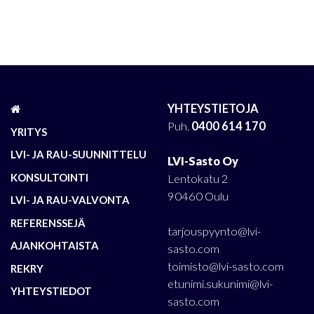
YHTEYSTIETOJA
Puh.
0400 614 170
YRITYS
LVI- JA RAU-SUUNNITTELU
LVI-Sasto Oy
KONSULTOINTI
Lentokatu 2
90460 Oulu
LVI- JA RAU-VALVONTA
REFERENSSEJÄ
tarjouspyynto@lvi-
AJANKOHTAISTA
sasto.com
toimisto@lvi-sasto.com
REKRY
etunimi.sukunimi@lvi-
YHTEYSTIEDOT
sasto.com