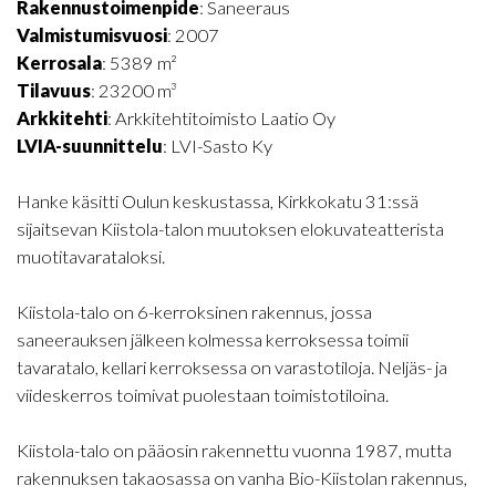
Rakennustoimenpide
: Saneeraus
Valmistumisvuosi
: 2007
Kerrosala
: 5389 m²
Tilavuus
: 23200 m³
Arkkitehti
: Arkkitehtitoimisto Laatio Oy
LVIA-suunnittelu
: LVI-Sasto Ky
Hanke käsitti Oulun keskustassa, Kirkkokatu 31:ssä
sijaitsevan Kiistola-talon muutoksen elokuvateatterista
muotitavarataloksi.
Kiistola-talo on 6-kerroksinen rakennus, jossa
saneerauksen jälkeen kolmessa kerroksessa toimii
tavaratalo, kellari kerroksessa on varastotiloja. Neljäs- ja
viideskerros toimivat puolestaan toimistotiloina.
Kiistola-talo on pääosin rakennettu vuonna 1987, mutta
rakennuksen takaosassa on vanha Bio-Kiistolan rakennus,