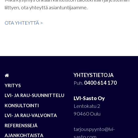
liittyen, ota yhteyttä asiantuntijaamme.
OTA YHTEYTTÄ >
YHTEYSTIETOJA
Puh.
0400 614 170
YRITYS
LVI- JA RAU-SUUNNITTELU
LVI-Sasto Oy
KONSULTOINTI
Lentokatu 2
90460 Oulu
LVI- JA RAU-VALVONTA
REFERENSSEJÄ
tarjouspyynto@lvi-
AJANKOHTAISTA
sasto.com