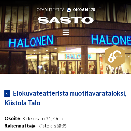
Skip
to
content
OTA YHTEYTTÄ
0400 614 170
Elokuvateatterista muotitavarataloksi,
<
Kiistola Talo
Osoite
: Kirkkokatu 31, Oulu
Rakennuttaja
: Kiistola-säätiö