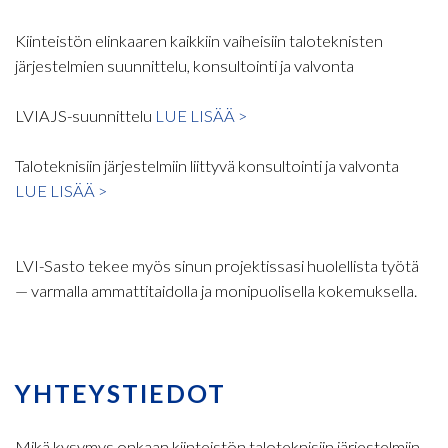
Kiinteistön elinkaaren kaikkiin vaiheisiin taloteknisten
järjestelmien suunnittelu, konsultointi ja valvonta
LVIAJS-suunnittelu
LUE LISÄÄ >
Taloteknisiin järjestelmiin liittyvä konsultointi ja valvonta
LUE LISÄÄ >
LVI-Sasto tekee myös sinun projektissasi huolellista työtä
— varmalla ammattitaidolla ja monipuolisella kokemuksella.
YHTEYSTIEDOT
Mikä kysymys onkaan kiinteistön taloteknisiin järjestelmiin