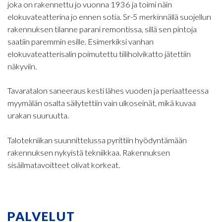
joka on rakennettu jo vuonna 1936 ja toimi näin
elokuvateatterina jo ennen sotia. Sr-5 merkinnällä suojellun
rakennuksen tilanne parani remontissa, sillä sen pintoja
saatiin paremmin esille. Esimerkiksi vanhan
elokuvateatterisalin poimutettu tiiliholvikatto jätettiin
näkyviin.
Tavaratalon saneeraus kesti lähes vuoden ja periaatteessa
myymälän osalta säilytettiin vain ulkoseinät, mikä kuvaa
urakan suuruutta.
Talotekniikan suunnittelussa pyrittiin hyödyntämään
rakennuksen nykyistä tekniikkaa. Rakennuksen
sisäilmatavoitteet olivat korkeat.
PALVELUT